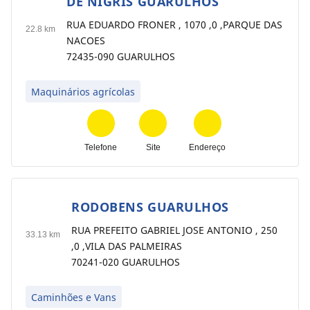
DE NIGRIS GUARULHOS
1
RUA EDUARDO FRONER , 1070 ,0 ,PARQUE DAS
22.8 km
NACOES
72435-090 GUARULHOS
Maquinários agrícolas
Telefone
Site
Endereço
RODOBENS GUARULHOS
2
RUA PREFEITO GABRIEL JOSE ANTONIO , 250
33.13 km
,0 ,VILA DAS PALMEIRAS
70241-020 GUARULHOS
Caminhões e Vans