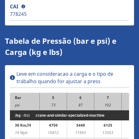
CAI
778245
Tabela de Pressão (bar e psi) e
Carga (kg e lbs)
Leve em consideracao a carga e o tipo de
trabalho quando for ajustar a press
Bar
5
6
7
8
psi
73
87
102
116
(
kg
-
lbs
)
crane-and-similar-specialized-machine
30 Km/h
4750
5440
6125
681
19 Mph
10472
11993
13503
1502