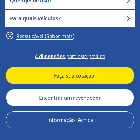
Que tipo de uso?
Para quais veículos?
Ressulcável (Saber mais)
4 dimensões
para este produto
Faça sua cotação
Encontrar um revendedor
Informação técnica