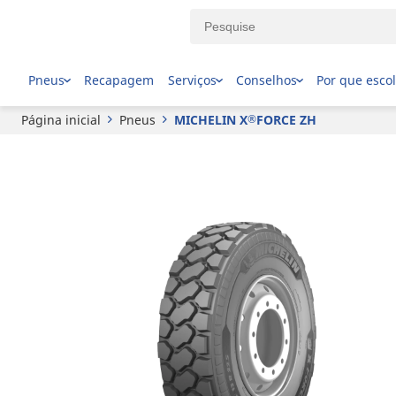
®
MICHELIN
X
FORCE ZH
Pneus
Recapagem
Serviços
Conselhos
Por que esco
Página inicial
Pneus
MICHELIN X
FORCE ZH
®