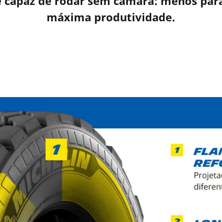
 capaz de rodar sem câmara: menos para
máxima produtividade.