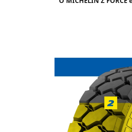
O MICHELIN Z FORCE é