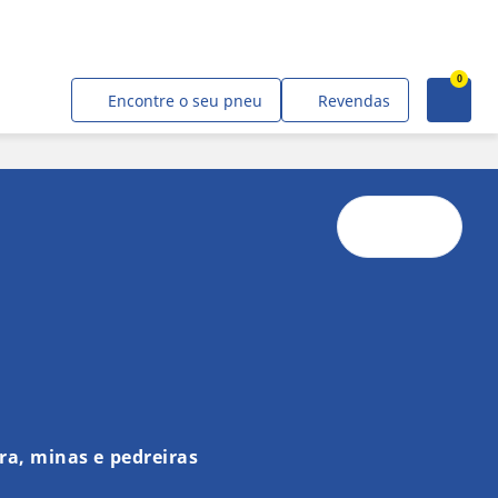
0
Faça sua cotação
Encontre o seu pneu
Revendas
ra, minas e pedreiras