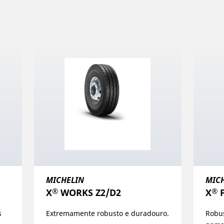
MICHELIN
MIC
®
®
X
WORKS Z2/D2
X
F
s
Extremamente robusto e duradouro.
Robus