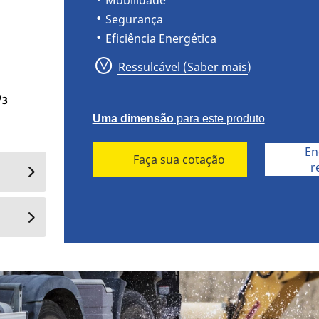
Mobilidade
Segurança
Eficiência Energética
Ressulcável (Saber mais)
MICHELIN X FORCE ZH (22.5) Front
/
3
Uma dimensão
para este produto
En
Faça sua cotação
r