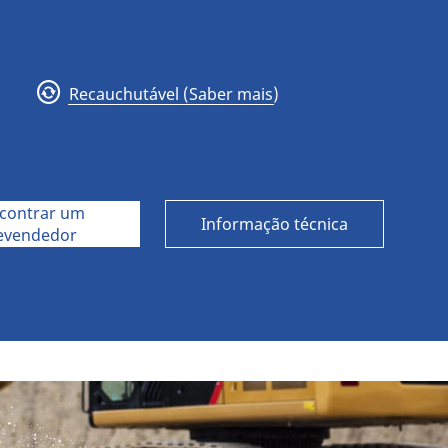
Recauchutável (Saber mais)
MICHELIN X FORCE ZH (22.5
contrar um
Informação técnica
evendedor