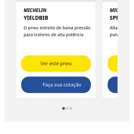
MICHELIN
MICHELIN
YIELDBIB
SPRAYBI
O pneu estreito de baixa pressão
Alta capaci
para tratores de alta potência
pulverizado
Ver este pneu
Ver
Faça sua cotação
Fa