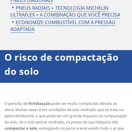
PNEUS DIAGONAIS
PNEUS RADIAIS + TECNOLOGIA MICHELIN
ULTRAFLEX = A COMBINAÇÃO QUE VOCÊ PRECISA
ECONOMIZE COMBUSTÍVEL COM A PRESSÃO
ADAPTADA
O risco de compactação
do solo
O período de
fertilização
pode ser muito complicado devido ao
clima. Muitas vezes é em condições de solo molhado que se trata ou
aplica fertilizante, o que pode ter um grande impacto na compactação
do solo. Se o solo estiver molhado, os pneus da sua máquina irão
compactar o solo
, esmagando os poros e evacuando todo o ar que