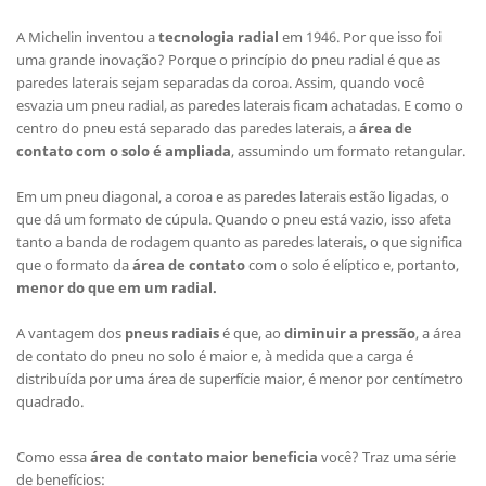
A Michelin inventou a
tecnologia radial
em 1946. Por que isso foi
uma grande inovação? Porque o princípio do pneu radial é que as
paredes laterais sejam separadas da coroa. Assim, quando você
esvazia um pneu radial, as paredes laterais ficam achatadas. E como o
centro do pneu está separado das paredes laterais, a
área de
contato com o solo é ampliada
, assumindo um formato retangular.
Em um pneu diagonal, a coroa e as paredes laterais estão ligadas, o
que dá um formato de cúpula. Quando o pneu está vazio, isso afeta
tanto a banda de rodagem quanto as paredes laterais, o que significa
que o formato da
área de contato
com o solo é elíptico e, portanto,
menor do que em um radial.
A vantagem dos
pneus radiais
é que, ao
diminuir a pressão
, a área
de contato do pneu no solo é maior e, à medida que a carga é
distribuída por uma área de superfície maior, é menor por centímetro
quadrado.
Como essa
área de contato maior beneficia
você? Traz uma série
de benefícios: