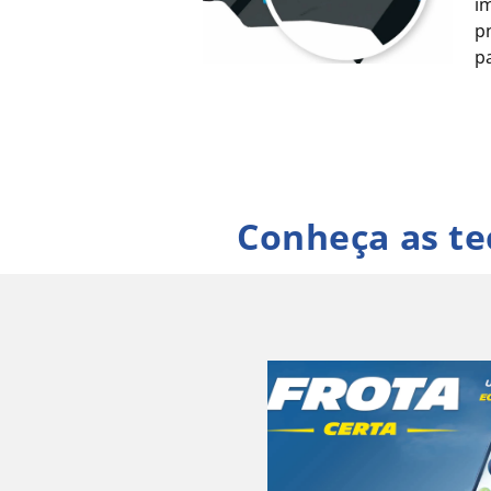
i
p
p
Conheça as te