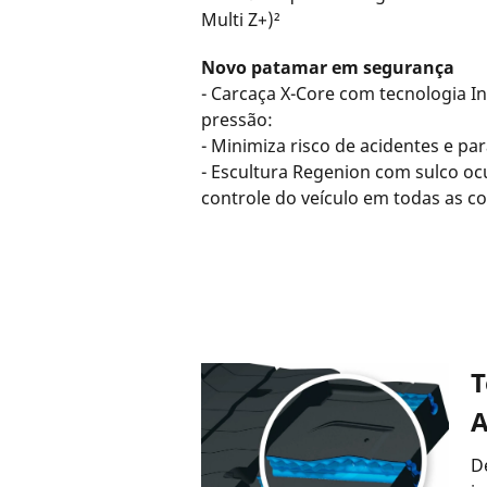
Multi Z+)²
Novo patamar em segurança
- Carcaça X-Core com tecnologia I
pressão:
- Minimiza risco de acidentes e p
- Escultura Regenion com sulco oc
controle do veículo em todas as 
T
A
D