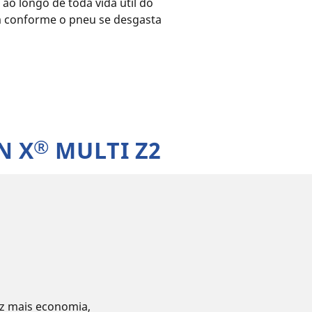
o longo de toda vida útil do
m conforme o pneu se desgasta
®
N X
MULTI Z2
az mais economia,