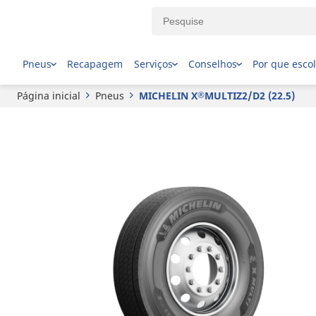
®
MICHELIN
X
MULTIZ2/D2 (22.5)
Pneus
Recapagem
Serviços
Conselhos
Por que esco
Página inicial
Pneus
MICHELIN X
MULTIZ2/D2 (22.5)
®