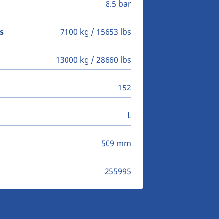
8.5 bar
s
7100 kg / 15653 lbs
13000 kg / 28660 lbs
152
L
509 mm
255995