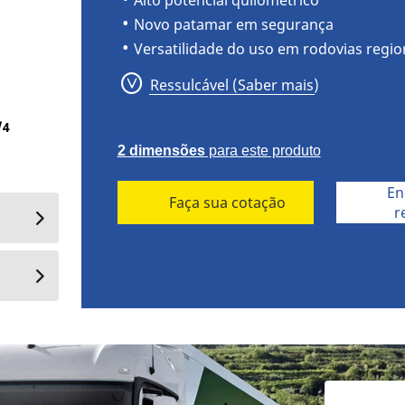
Alto potencial quilométrico
Novo patamar em segurança
Versatilidade do uso em rodovias regio
Ressulcável (Saber mais)
Michelin X Multi Z2
/
4
2 dimensões
para este produto
En
Faça sua cotação
r