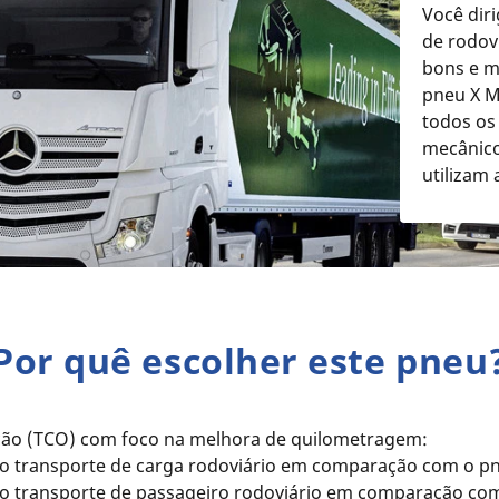
Você dir
de rodov
bons e m
pneu X Mu
todos os 
mecânico
utilizam
Por quê escolher este pneu
ação (TCO) com foco na melhora de quilometragem:
o transporte de carga rodoviário em comparação com o pne
no transporte de passageiro rodoviário em comparação co