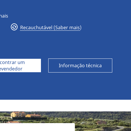
nais
Recauchutável (Saber mais)
Michelin X Multi Z2
contrar um
Informação técnica
evendedor