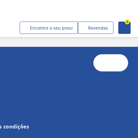
0
Faça sua cotação
Encontre o seu pneu
Revendas
s condições