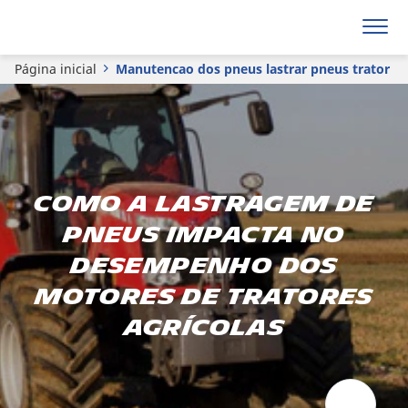
Página inicial
Manutencao dos pneus lastrar pneus trator
Como a lastragem de
pneus impacta no
desempenho dos
motores de tratores
agrícolas