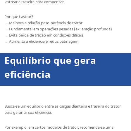
lastrear a traseira para compensar.
Por que Lastrar?
→ Melhora a relação peso-potência do trator
→ Fundamental em operações pesadas (ex: aração profunda)
→ Evita perda de tração em condições difíceis
→ Aumenta a eficiência e reduz patinagem
Equilíbrio que gera
eficiência
Busca-se um equilíbrio entre as cargas dianteira e traseira do trator
para garantir sua eficiência.
Por exemplo, em certos modelos de trator, recomenda-se uma