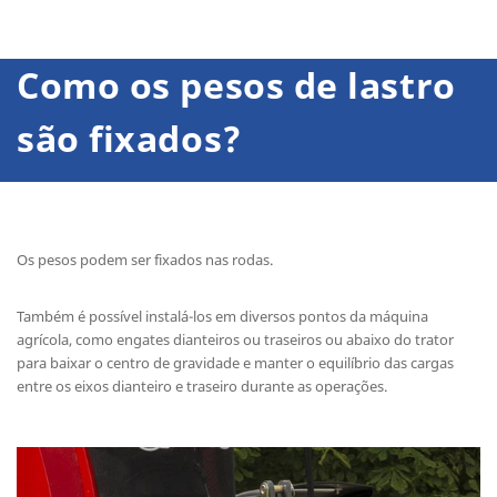
Como os pesos de lastro
são fixados?
Os pesos podem ser fixados nas rodas.
Também é possível instalá-los em diversos pontos da máquina
agrícola, como engates dianteiros ou traseiros ou abaixo do trator
para baixar o centro de gravidade e manter o equilíbrio das cargas
entre os eixos dianteiro e traseiro durante as operações.