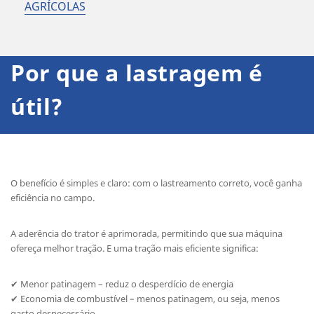
AGRÍCOLAS
Por que a lastragem é
útil?
O benefício é simples e claro: com o lastreamento correto, você ganha
eficiência no campo.
A aderência do trator é aprimorada, permitindo que sua máquina
ofereça melhor tração. E uma tração mais eficiente significa:
✔ Menor patinagem – reduz o desperdício de energia
✔ Economia de combustível – menos patinagem, ou seja, menos
gasto desnecessário