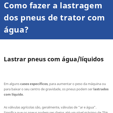
Como fazer a lastragem
dos pneus de trator com
água?
Lastrar pneus com água/líquidos
Em alguns
casos específicos
, para aumentar o peso da máquina ou
para baixar o seu centro de gravidade, os pneus podem ser
lastrados
com líquido
.
As válvulas agrícolas são, geralmente, válvulas de “ar e água”.
Significa que os pneus podem ser cheios até um nível máximo de 75%