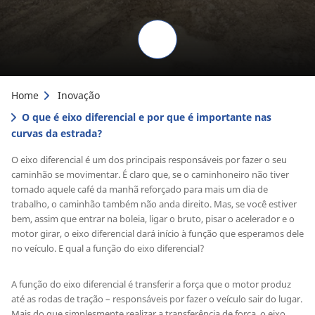
Home
Inovação
O que é eixo diferencial e por que é importante nas
curvas da estrada?
O eixo diferencial é um dos principais responsáveis por fazer o seu
caminhão se movimentar. É claro que, se o caminhoneiro não tiver
tomado aquele café da manhã reforçado para mais um dia de
trabalho, o caminhão também não anda direito. Mas, se você estiver
bem, assim que entrar na boleia, ligar o bruto, pisar o acelerador e o
motor girar, o eixo diferencial dará início à função que esperamos dele
no veículo. E qual a função do eixo diferencial?
A função do eixo diferencial é transferir a força que o motor produz
até as rodas de tração – responsáveis por fazer o veículo sair do lugar.
Mais do que simplesmente realizar a transferência de força, o eixo